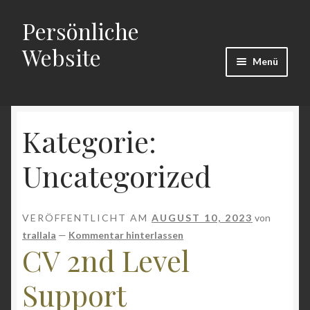
Persönliche
Zur
Zum
Navigation
Inhalt
Website
springen
springen
Menü
Start
Kategorie:
Uncategorized
VERÖFFENTLICHT AM
AUGUST 10, 2023
von
trallala
—
Kommentar hinterlassen
CV 2nd Level
Support